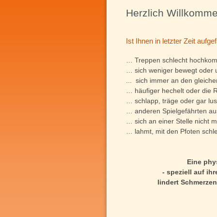
Herzlich Willkomme
Ist Ihnen in letzter Zeit aufge
… Treppen schlecht hochkomm
… sich weniger bewegt oder u
... sich immer an den gleiche
… häufiger hechelt oder die R
… schlapp, träge oder gar lus
… anderen Spielgefährten au
… sich an einer Stelle nicht 
… lahmt, mit den Pfoten schl
Eine phy
- speziell auf ih
lindert Schmerzen